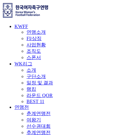
KWFF
연맹소개
FI/상징
사업현황
조직도
스폰서
WK리그
소개
구단소개
일정 및 결과
랭킹
라운드 QOR
BEST 11
연맹전
춘계연맹전
여왕기
선수권대회
추계연맹전