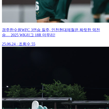
경주한수원WFC 3연승 질주, 인천현대제철은 짜릿한 역전
승… 2025 WK리그 18R 마무리!
25.06.24
·
조회수 55