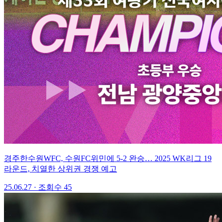
경주한수원WFC, 수원FC위민에 5-2 완승… 2025 WK리그 19
라운드, 치열한 상위권 경쟁 예고
25.06.27
·
조회수 45