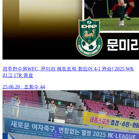
경주한수원WFC, 문미라 해트트릭 힘입어 4-1 완승! 2025 WK
리그 17R 종료
25.06.20
·
조회수 44