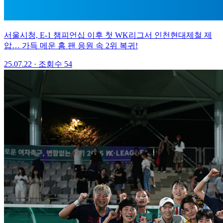
서울시청, E-1 챔피언십 이후 첫 WK리그서 인천현대제철 제
압… 가득 메운 홈 팬 응원 속 2위 복귀!
25.07.22
·
조회수 54