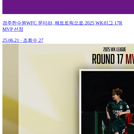
경주한수원WFC 문미라, 해트트릭으로 2025 WK리그 17R
MVP 선정
25.06.21
·
조회수 27