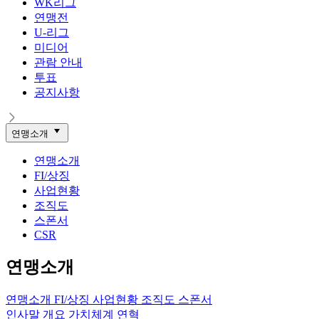
WK리그
연맹전
U-리그
미디어
관람 안내
투표
공지사항
연맹소개
연맹소개
FI/상징
사업현황
조직도
스폰서
CSR
연맹소개
연맹소개
FI/상징
사업현황
조직도
스폰서
인사말
개요
가치체계
연혁