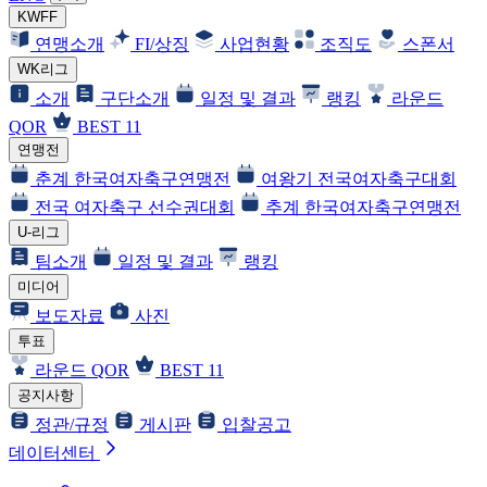
KWFF
연맹소개
FI/상징
사업현황
조직도
스폰서
WK리그
소개
구단소개
일정 및 결과
랭킹
라운드
QOR
BEST 11
연맹전
춘계 한국여자축구연맹전
여왕기 전국여자축구대회
전국 여자축구 선수권대회
추계 한국여자축구연맹전
U-리그
팀소개
일정 및 결과
랭킹
미디어
보도자료
사진
투표
라운드 QOR
BEST 11
공지사항
정관/규정
게시판
입찰공고
데이터센터