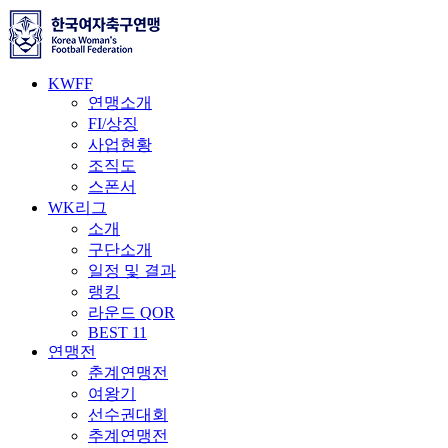
KWFF
연맹소개
FI/상징
사업현황
조직도
스폰서
WK리그
소개
구단소개
일정 및 결과
랭킹
라운드 QOR
BEST 11
연맹전
춘계연맹전
여왕기
선수권대회
추계연맹전