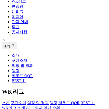
WK리그
연맹전
U-리그
미디어
관람 안내
투표
공지사항
소개
소개
구단소개
일정 및 결과
랭킹
라운드 QOR
BEST 11
WK리그
소개
구단소개
일정 및 결과
랭킹
라운드 QOR
BEST 11
WK리그 소개
리그 역사
역대 순위