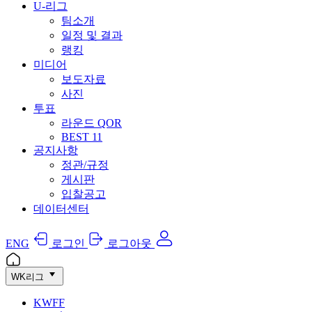
U-리그
팀소개
일정 및 결과
랭킹
미디어
보도자료
사진
투표
라운드 QOR
BEST 11
공지사항
정관/규정
게시판
입찰공고
데이터센터
ENG
로그인
로그아웃
WK리그
KWFF