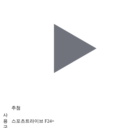
추첨
사
용
스포츠트라이브 F24+
구