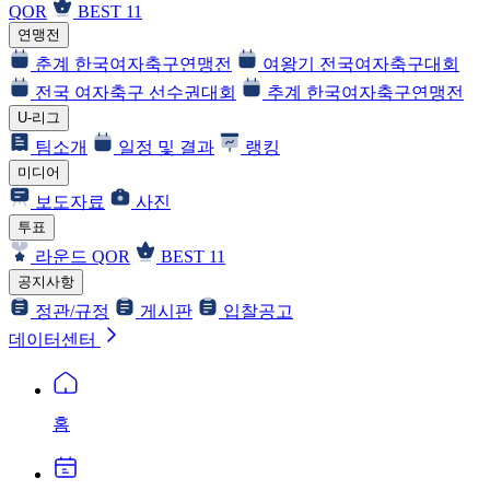
QOR
BEST 11
연맹전
춘계 한국여자축구연맹전
여왕기 전국여자축구대회
전국 여자축구 선수권대회
추계 한국여자축구연맹전
U-리그
팀소개
일정 및 결과
랭킹
미디어
보도자료
사진
투표
라운드 QOR
BEST 11
공지사항
정관/규정
게시판
입찰공고
데이터센터
홈