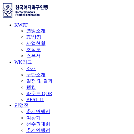
KWFF
연맹소개
FI/상징
사업현황
조직도
스폰서
WK리그
소개
구단소개
일정 및 결과
랭킹
라운드 QOR
BEST 11
연맹전
춘계연맹전
여왕기
선수권대회
추계연맹전