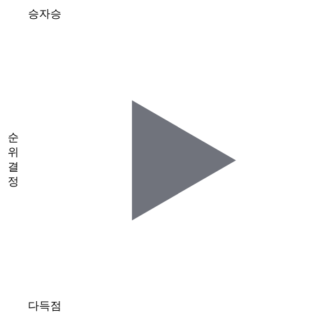
승자승
순
위
결
정
다득점