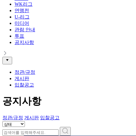
WK리그
연맹전
U-리그
미디어
관람 안내
투표
공지사항
정관/규정
게시판
입찰공고
공지사항
정관/규정
게시판
입찰공고