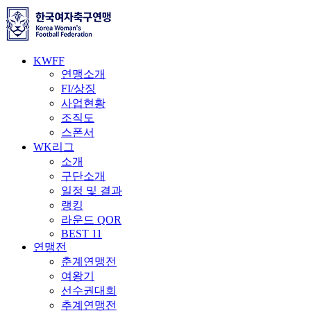
KWFF
연맹소개
FI/상징
사업현황
조직도
스폰서
WK리그
소개
구단소개
일정 및 결과
랭킹
라운드 QOR
BEST 11
연맹전
춘계연맹전
여왕기
선수권대회
추계연맹전