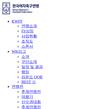
KWFF
연맹소개
FI/상징
사업현황
조직도
스폰서
WK리그
소개
구단소개
일정 및 결과
랭킹
라운드 QOR
BEST 11
연맹전
춘계연맹전
여왕기
선수권대회
추계연맹전