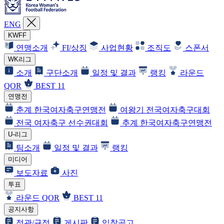
ENG
KWFF
연맹소개
FI/상징
사업현황
조직도
스폰서
WK리그
소개
구단소개
일정 및 결과
랭킹
라운드
QOR
BEST 11
연맹전
춘계 한국여자축구연맹전
여왕기 전국여자축구대회
전국 여자축구 선수권대회
추계 한국여자축구연맹전
U-리그
팀소개
일정 및 결과
랭킹
미디어
보도자료
사진
투표
라운드 QOR
BEST 11
공지사항
정관/규정
게시판
입찰공고