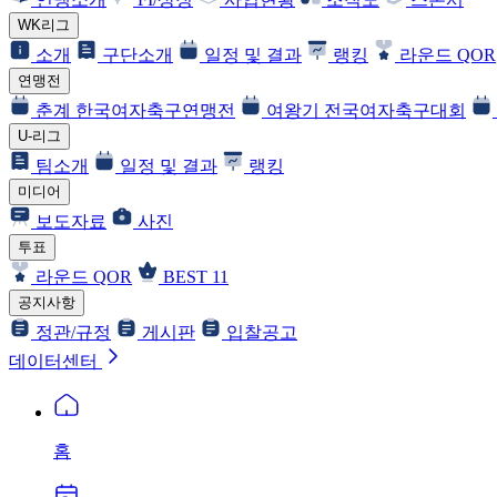
WK리그
소개
구단소개
일정 및 결과
랭킹
라운드 QOR
연맹전
춘계 한국여자축구연맹전
여왕기 전국여자축구대회
U-리그
팀소개
일정 및 결과
랭킹
미디어
보도자료
사진
투표
라운드 QOR
BEST 11
공지사항
정관/규정
게시판
입찰공고
데이터센터
홈