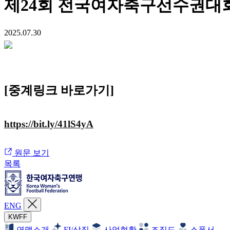
제24회 전국여자축구선수권대회
2025.07.30
[중계링크 바로가기]
https://bit.ly/41lS4yA
원문 보기
목록
ENG
KWFF
연맹소개
FI/상징
사업현황
조직도
스폰서