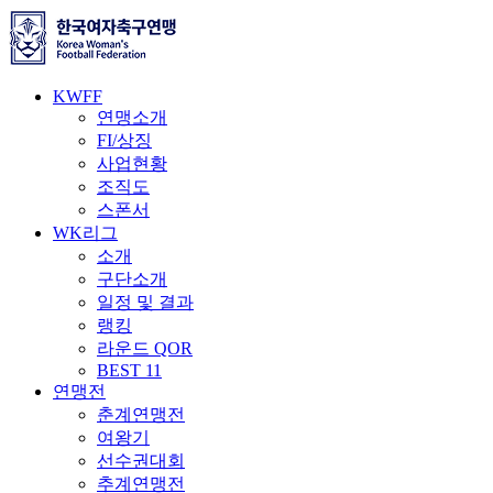
KWFF
연맹소개
FI/상징
사업현황
조직도
스폰서
WK리그
소개
구단소개
일정 및 결과
랭킹
라운드 QOR
BEST 11
연맹전
춘계연맹전
여왕기
선수권대회
추계연맹전