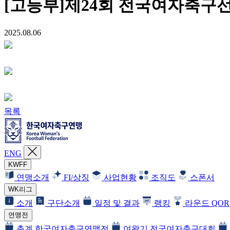
[고등부]제24회 전국여자축구
2025.08.06
목록
ENG
KWFF
연맹소개
FI/상징
사업현황
조직도
스폰서
WK리그
소개
구단소개
일정 및 결과
랭킹
라운드 QOR
연맹전
춘계 한국여자축구연맹전
여왕기 전국여자축구대회