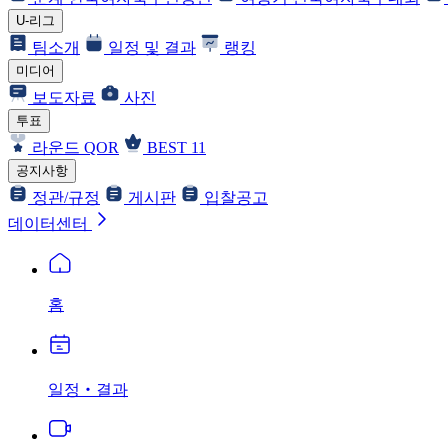
U-리그
팀소개
일정 및 결과
랭킹
미디어
보도자료
사진
투표
라운드 QOR
BEST 11
공지사항
정관/규정
게시판
입찰공고
데이터센터
홈
일정‧결과