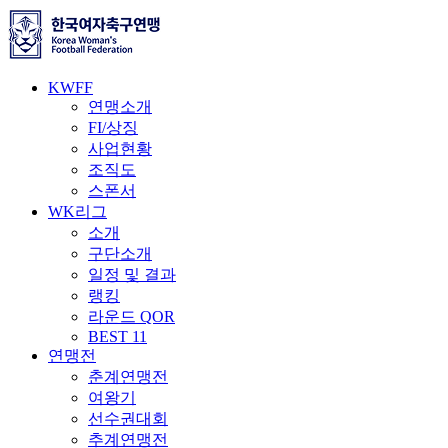
KWFF
연맹소개
FI/상징
사업현황
조직도
스폰서
WK리그
소개
구단소개
일정 및 결과
랭킹
라운드 QOR
BEST 11
연맹전
춘계연맹전
여왕기
선수권대회
추계연맹전