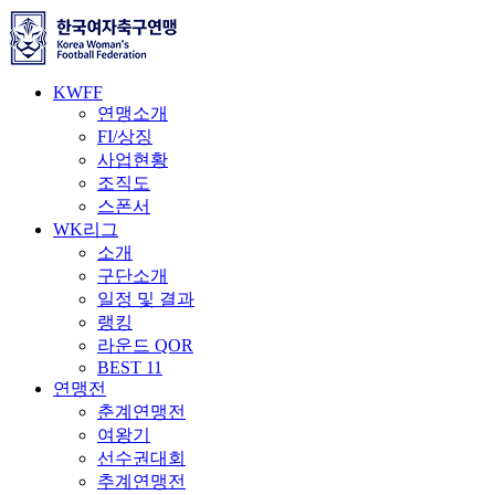
KWFF
연맹소개
FI/상징
사업현황
조직도
스폰서
WK리그
소개
구단소개
일정 및 결과
랭킹
라운드 QOR
BEST 11
연맹전
춘계연맹전
여왕기
선수권대회
추계연맹전