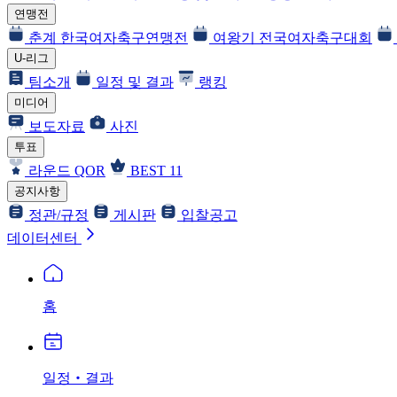
연맹전
춘계 한국여자축구연맹전
여왕기 전국여자축구대회
U-리그
팀소개
일정 및 결과
랭킹
미디어
보도자료
사진
투표
라운드 QOR
BEST 11
공지사항
정관/규정
게시판
입찰공고
데이터센터
홈
일정‧결과