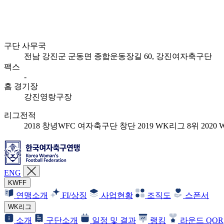
구단 사무국
전남 강진군 군동면 종합운동장길 60, 강진여자축구단
팩스
-
홈 경기장
강진영랑구장
리그전적
2018 창녕WFC 여자축구단 창단 2019 WK리그 8위 2020 W
ENG
KWFF
연맹소개
FI/상징
사업현황
조직도
스폰서
WK리그
소개
구단소개
일정 및 결과
랭킹
라운드 QOR