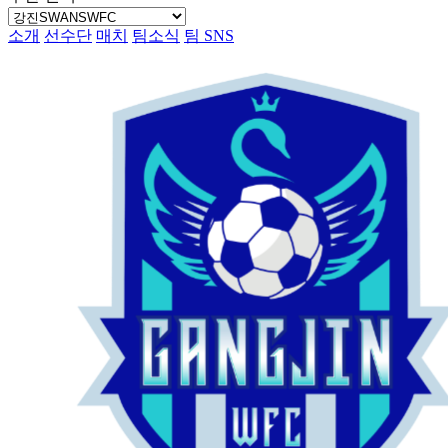
소개
선수단
매치
팀소식
팀 SNS