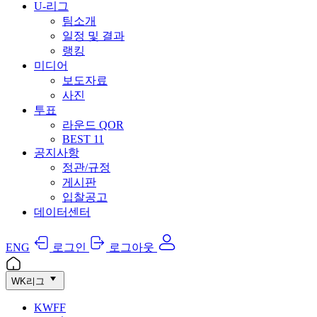
U-리그
팀소개
일정 및 결과
랭킹
미디어
보도자료
사진
투표
라운드 QOR
BEST 11
공지사항
정관/규정
게시판
입찰공고
데이터센터
ENG
로그인
로그아웃
WK리그
KWFF