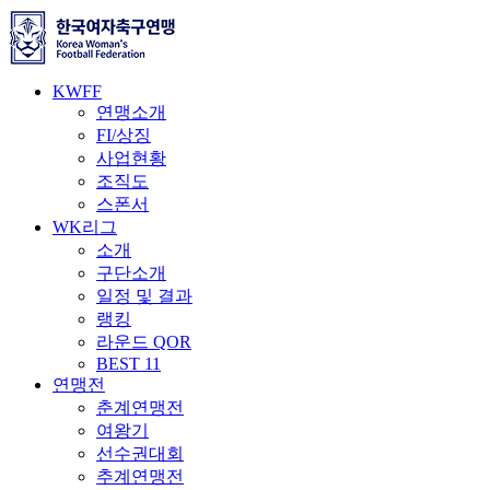
KWFF
연맹소개
FI/상징
사업현황
조직도
스폰서
WK리그
소개
구단소개
일정 및 결과
랭킹
라운드 QOR
BEST 11
연맹전
춘계연맹전
여왕기
선수권대회
추계연맹전