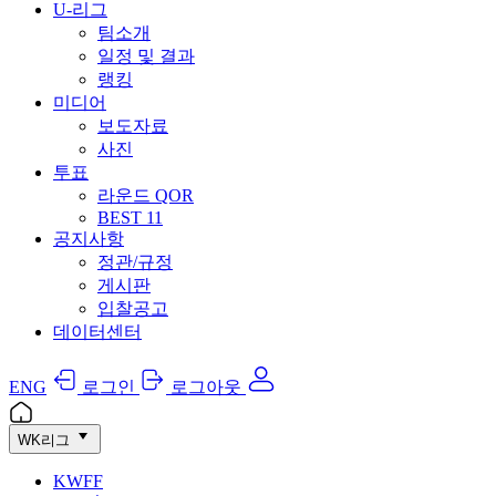
U-리그
팀소개
일정 및 결과
랭킹
미디어
보도자료
사진
투표
라운드 QOR
BEST 11
공지사항
정관/규정
게시판
입찰공고
데이터센터
ENG
로그인
로그아웃
WK리그
KWFF