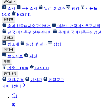
WK리그
소개
구단소개
일정 및 결과
랭킹
라운드
QOR
BEST 11
연맹전
춘계 한국여자축구연맹전
여왕기 전국여자축구대회
전국 여자축구 선수권대회
추계 한국여자축구연맹전
U-리그
팀소개
일정 및 결과
랭킹
미디어
보도자료
사진
투표
라운드 QOR
BEST 11
공지사항
정관/규정
게시판
입찰공고
데이터센터
홈