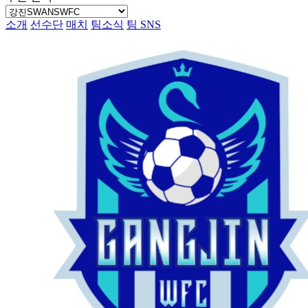
소개
선수단
매치
팀소식
팀 SNS