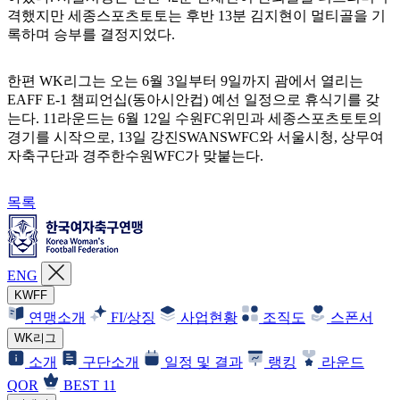
격했지만 세종스포츠토토는 후반 13분 김지현이 멀티골을 기
록하며 승부를 결정지었다.
한편 WK리그는 오는 6월 3일부터 9일까지 괌에서 열리는
EAFF E-1 챔피언십(동아시안컵) 예선 일정으로 휴식기를 갖
는다. 11라운드는 6월 12일 수원FC위민과 세종스포츠토토의
경기를 시작으로, 13일 강진SWANSWFC와 서울시청, 상무여
자축구단과 경주한수원WFC가 맞붙는다.
목록
ENG
KWFF
연맹소개
FI/상징
사업현황
조직도
스폰서
WK리그
소개
구단소개
일정 및 결과
랭킹
라운드
QOR
BEST 11