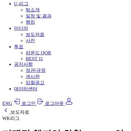
U-리그
팀소개
일정 및 결과
랭킹
미디어
보도자료
사진
투표
라운드 QOR
BEST 11
공지사항
정관/규정
게시판
입찰공고
데이터센터
ENG
로그인
로그아웃
보도자료
WK리그