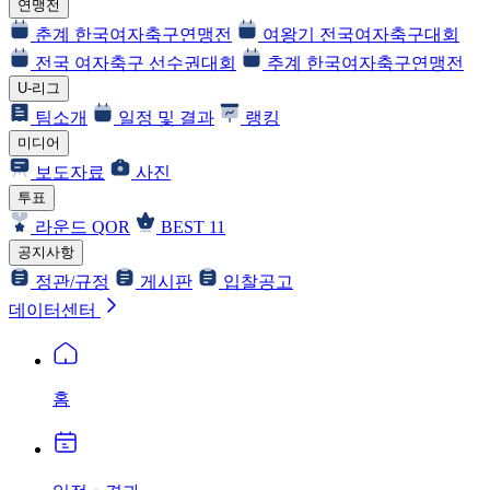
연맹전
춘계 한국여자축구연맹전
여왕기 전국여자축구대회
전국 여자축구 선수권대회
추계 한국여자축구연맹전
U-리그
팀소개
일정 및 결과
랭킹
미디어
보도자료
사진
투표
라운드 QOR
BEST 11
공지사항
정관/규정
게시판
입찰공고
데이터센터
홈