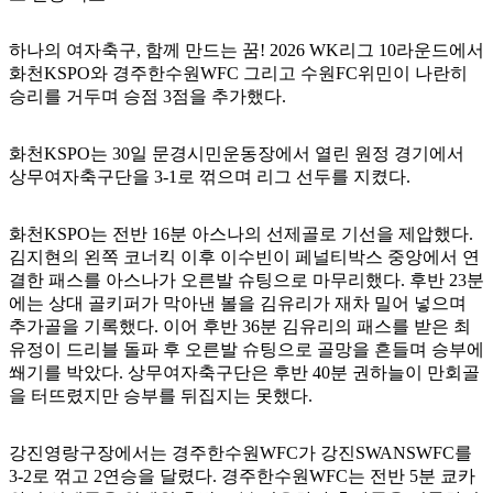
하나의 여자축구, 함께 만드는 꿈! 2026 WK리그 10라운드에서
화천KSPO와 경주한수원WFC 그리고 수원FC위민이 나란히
승리를 거두며 승점 3점을 추가했다.
화천KSPO는 30일 문경시민운동장에서 열린 원정 경기에서
상무여자축구단을 3-1로 꺾으며 리그 선두를 지켰다.
화천KSPO는 전반 16분 아스나의 선제골로 기선을 제압했다.
김지현의 왼쪽 코너킥 이후 이수빈이 페널티박스 중앙에서 연
결한 패스를 아스나가 오른발 슈팅으로 마무리했다. 후반 23분
에는 상대 골키퍼가 막아낸 볼을 김유리가 재차 밀어 넣으며
추가골을 기록했다. 이어 후반 36분 김유리의 패스를 받은 최
유정이 드리블 돌파 후 오른발 슈팅으로 골망을 흔들며 승부에
쐐기를 박았다. 상무여자축구단은 후반 40분 권하늘이 만회골
을 터뜨렸지만 승부를 뒤집지는 못했다.
강진영랑구장에서는 경주한수원WFC가 강진SWANSWFC를
3-2로 꺾고 2연승을 달렸다. 경주한수원WFC는 전반 5분 쿄카