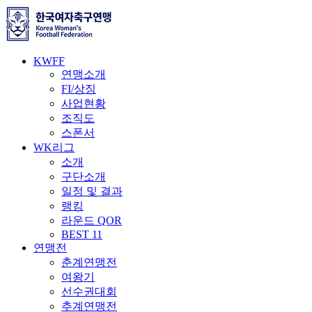
KWFF
연맹소개
FI/상징
사업현황
조직도
스폰서
WK리그
소개
구단소개
일정 및 결과
랭킹
라운드 QOR
BEST 11
연맹전
춘계연맹전
여왕기
선수권대회
추계연맹전