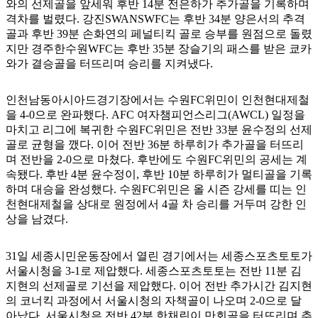
와의 선제골을 앞세워 후반 14분 전은하가 추가골을 기록하며
격차를 벌렸다. 강진SWANSWFC는 후반 34분 양은서의 추격
골과 후반 39분 손화연의 페널티킥 골로 승부를 원점으로 돌렸
지만 경주한수원WFC는 후반 35분 장슬기의 패스를 받은 쿄카
와가 결승골을 터뜨리며 승리를 지켜냈다.
인천남동아시아드경기장에서는 수원FC위민이 인천현대제철
을 4-0으로 완파했다. AFC 여자챔피언스리그(AWCL) 일정을
마치고 리그에 복귀한 수원FC위민은 전반 33분 윤수정의 선제
골로 균형을 깼다. 이어 전반 36분 하루히가 추가골을 터뜨리
며 전반을 2-0으로 마쳤다. 후반에도 수원FC위민의 공세는 계
속됐다. 후반 4분 윤수정이, 후반 10분 하루히가 멀티골을 기록
하며 대승을 완성했다. 수원FC위민은 올 시즌 강세를 띠는 인
천현대제철을 상대로 원정에서 4골 차 승리를 거두며 강한 인
상을 남겼다.
31일 세종시민운동장에서 열린 경기에서는 세종스포츠토토가
서울시청을 3-1로 제압했다. 세종스포츠토토는 전반 11분 김
지현의 선제골로 기선을 제압했다. 이어 전반 추가시간 김지현
의 코너킥 과정에서 서울시청의 자책골이 나오며 2-0으로 달
아났다. 서울시청은 전반 42분 한채린이 만회골을 터뜨리며 추