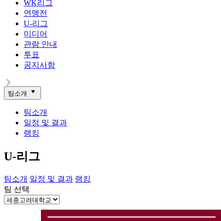
WK리그
연맹전
U-리그
미디어
관람 안내
투표
공지사항
팀소개
팀소개
일정 및 결과
랭킹
U-리그
팀소개
일정 및 결과
랭킹
팀 선택