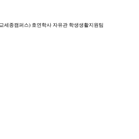
대학교세종캠퍼스) 호연학사 자유관 학생생활지원팀