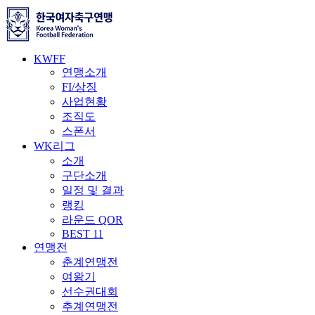
KWFF
연맹소개
FI/상징
사업현황
조직도
스폰서
WK리그
소개
구단소개
일정 및 결과
랭킹
라운드 QOR
BEST 11
연맹전
춘계연맹전
여왕기
선수권대회
추계연맹전