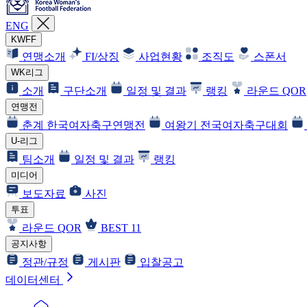
ENG
KWFF
연맹소개
FI/상징
사업현황
조직도
스폰서
WK리그
소개
구단소개
일정 및 결과
랭킹
라운드 QOR
연맹전
춘계 한국여자축구연맹전
여왕기 전국여자축구대회
U-리그
팀소개
일정 및 결과
랭킹
미디어
보도자료
사진
투표
라운드 QOR
BEST 11
공지사항
정관/규정
게시판
입찰공고
데이터센터