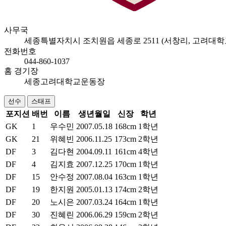
사무국
세종특별자치시 조치원읍 세종로 2511 (서창리, 고려
전화번호
044-860-1037
홈 경기장
세종고려대학교운동장
선수
스태프
포지션
배번
이름
생년월일
신장
학년
GK
1
우수민
2007.05.18
168cm
1학년
GK
21
위혜빈
2006.11.25
173cm
2학년
DF
3
김다현
2004.09.11
161cm
4학년
DF
4
김지효
2007.12.25
170cm
1학년
DF
15
안수정
2007.08.04
163cm
1학년
DF
19
한지원
2005.01.13
174cm
2학년
DF
20
노시은
2007.03.24
164cm
1학년
DF
30
진혜린
2006.06.29
159cm
2학년