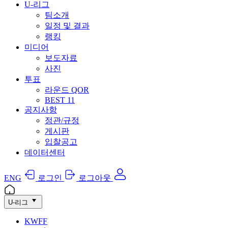
U-리그
팀소개
일정 및 결과
랭킹
미디어
보도자료
사진
투표
라운드 QOR
BEST 11
공지사항
정관/규정
게시판
입찰공고
데이터센터
ENG
로그인
로그아웃
U-리그
KWFF