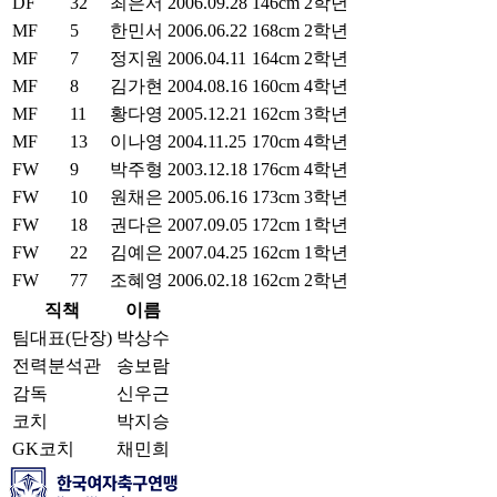
DF
32
최은서
2006.09.28
146cm
2학년
MF
5
한민서
2006.06.22
168cm
2학년
MF
7
정지원
2006.04.11
164cm
2학년
MF
8
김가현
2004.08.16
160cm
4학년
MF
11
황다영
2005.12.21
162cm
3학년
MF
13
이나영
2004.11.25
170cm
4학년
FW
9
박주형
2003.12.18
176cm
4학년
FW
10
원채은
2005.06.16
173cm
3학년
FW
18
권다은
2007.09.05
172cm
1학년
FW
22
김예은
2007.04.25
162cm
1학년
FW
77
조혜영
2006.02.18
162cm
2학년
직책
이름
팀대표(단장)
박상수
전력분석관
송보람
감독
신우근
코치
박지승
GK코치
채민희