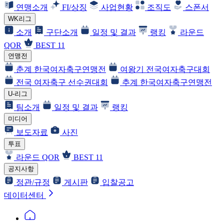
연맹소개
FI/상징
사업현황
조직도
스폰서
WK리그
소개
구단소개
일정 및 결과
랭킹
라운드
QOR
BEST 11
연맹전
춘계 한국여자축구연맹전
여왕기 전국여자축구대회
전국 여자축구 선수권대회
추계 한국여자축구연맹전
U-리그
팀소개
일정 및 결과
랭킹
미디어
보도자료
사진
투표
라운드 QOR
BEST 11
공지사항
정관/규정
게시판
입찰공고
데이터센터