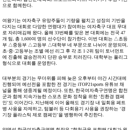
으로 함께한다.
여왕기는 여자축구 유망주들이 기량을 펼치고 성장의 기반을
다지는 대회로 다양한 연령대가 참여하는 여자축구 대표 무대
로 자리매김해 왔다. 올해 33번째를 맞은 본 대회에는 전국 47
개 팀, 총 1,600여 명의 선수단이 참가한다. 이번 대회는 △초등
부 △중등부 △고등부 △대학부 네 부문으로 나뉘어 운영되며,
초·중·고등부는 조별 예선 리그 후 각 조 1·2위 팀이 토너먼트
에 진출해 결승전까지 단판 승부로 치러진다. 대학부는 풀리그
형식으로 대회를 운영한다.
대부분의 경기는 무더위를 피해 늦은 오후부터 야간 시간대에
진행되며 예선전을 포함한 전 경기는 iTOP21sports 유튜브 채
널을 통해 생중계될 예정이다. 또한, 한국여자축구연맹은 합천
군과 함께 지속가능한 스포츠 문화 정착을 위한 ‘친환경 캠페
인’도 이어간다. 지난해에 이어 올해도 경기장 내 일회용 페트
병 사용을 자제하고, 텀블러 등 다회용기 사용을 권장하는 ‘경
기장 플라스틱 제로 캠페인’을 병행하여 추진한다.
양명석 한국여자축구연맹 회장은 “합천군을 포함해 대회가 원