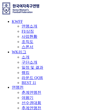
KWFF
연맹소개
FI/상징
사업현황
조직도
스폰서
WK리그
소개
구단소개
일정 및 결과
랭킹
라운드 QOR
BEST 11
연맹전
춘계연맹전
여왕기
선수권대회
추계연맹전