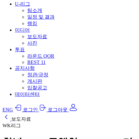
U-리그
팀소개
일정 및 결과
랭킹
미디어
보도자료
사진
투표
라운드 QOR
BEST 11
공지사항
정관/규정
게시판
입찰공고
데이터센터
ENG
로그인
로그아웃
보도자료
WK리그