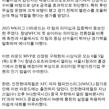
서울시청의 김민지는 세종스포츠토토와의 경기에서 안정적인
수비를 바탕으로 상대 공격을 효과적으로 차단했다. 특히 후반
무실점 운영에 크게 보탬이 됐고 경기 전체의 밸런스를 조율하
는데 핵심 역할을 했다는 평가를 받았다.
2025 WK리그 13라운드는 각 팀의 리더십과 집중력이 돋보인
한 주였다. 창녕WFC의 첫 승이라는 의미있는 전환점을 비롯
해 화천과 서울에서도 각 팀의 중심 선수들이 뛰어난 경기력을
발휘하며 에너지를 더했다.
이번 라운드 MVP로 선정된 구채현의 시상식은 오는 6월 5일
(목) 오후 7시 창녕스포츠파크에서 열리는 서울시청과의 홈경
기에서 진행될 예정이며 부상으로 프리미엄 주방가전기업 쿠
첸의 인기 밥솥이 수여된다.
한편, 인천현대제철은 AFC 여자 챔피언스리그(WACL) 참가로
인해 이번 라운드에는 출전하지 않았다. 인천현대제철은 지난
21일(수) 오후 9시(한국시간) 중국 우한에서 열린 멜버른시티
FC와의 WACL 준결승전에서 94분에 통한의 실점을 허용하며
아쉽게 대회를 마무리했다.