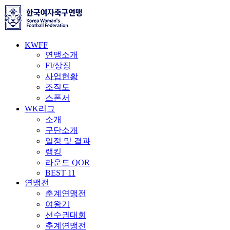
KWFF
연맹소개
FI/상징
사업현황
조직도
스폰서
WK리그
소개
구단소개
일정 및 결과
랭킹
라운드 QOR
BEST 11
연맹전
춘계연맹전
여왕기
선수권대회
추계연맹전