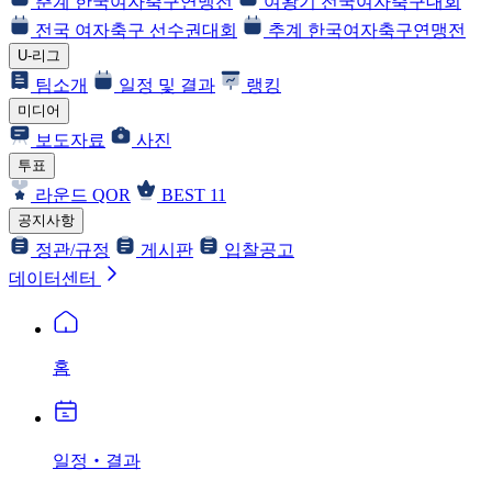
춘계 한국여자축구연맹전
여왕기 전국여자축구대회
전국 여자축구 선수권대회
추계 한국여자축구연맹전
U-리그
팀소개
일정 및 결과
랭킹
미디어
보도자료
사진
투표
라운드 QOR
BEST 11
공지사항
정관/규정
게시판
입찰공고
데이터센터
홈
일정‧결과