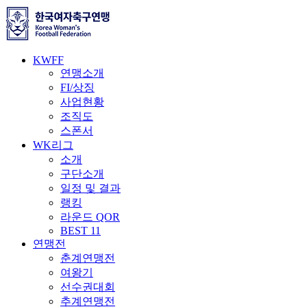
KWFF
연맹소개
FI/상징
사업현황
조직도
스폰서
WK리그
소개
구단소개
일정 및 결과
랭킹
라운드 QOR
BEST 11
연맹전
춘계연맹전
여왕기
선수권대회
추계연맹전