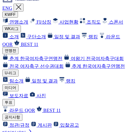
ENG
KWFF
연맹소개
FI/상징
사업현황
조직도
스폰서
WK리그
소개
구단소개
일정 및 결과
랭킹
라운드
QOR
BEST 11
연맹전
춘계 한국여자축구연맹전
여왕기 전국여자축구대회
전국 여자축구 선수권대회
추계 한국여자축구연맹전
U-리그
팀소개
일정 및 결과
랭킹
미디어
보도자료
사진
투표
라운드 QOR
BEST 11
공지사항
정관/규정
게시판
입찰공고