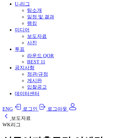
U-리그
팀소개
일정 및 결과
랭킹
미디어
보도자료
사진
투표
라운드 QOR
BEST 11
공지사항
정관/규정
게시판
입찰공고
데이터센터
ENG
로그인
로그아웃
보도자료
WK리그