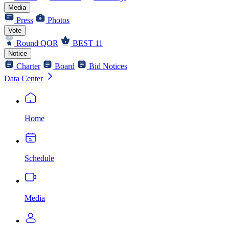
Media
Press
Photos
Vote
Round QOR
BEST 11
Notice
Charter
Board
Bid Notices
Data Center
Home
Schedule
Media