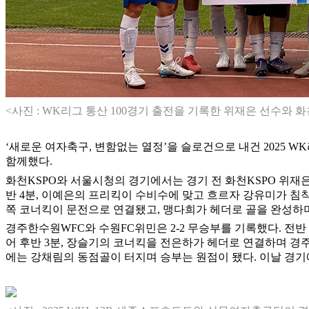
<사진 : WK리그 통산 100경기 출전을 기록한 위재은 선수와 
‘새로운 여자축구, 변함없는 열정’을 슬로건으로 내건 2025 W
함께했다.
화천KSPO와 서울시청의 경기에서는 경기 전 화천KSPO 위재은
반 4분, 이예은의 프리킥이 수비수에 맞고 흐르자 강유미가 침
쪽 코너킥이 문전으로 연결됐고, 맹다희가 헤더로 골을 완성하
경주한수원WFC와 수원FC위민은 2-2 무승부를 기록했다. 전
어 후반 3분, 장슬기의 코너킥을 전은하가 헤더로 연결하며 경주
에는 강채림의 동점골이 터지며 승부는 원점이 됐다. 이날 경기