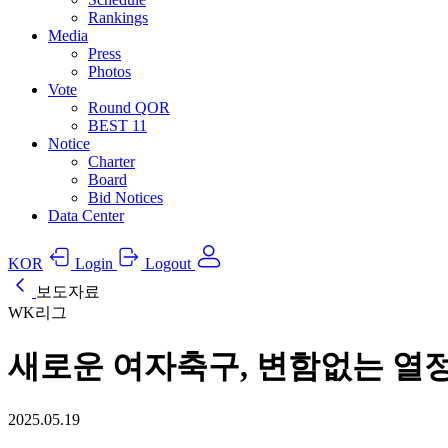
Rankings
Media
Press
Photos
Vote
Round QOR
BEST 11
Notice
Charter
Board
Bid Notices
Data Center
KOR
Login
Logout
보도자료
WK리그
새로운 여자축구, 변함없는 열정! 
2025.05.19