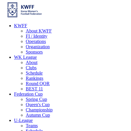
KWFF
About KWFF
FI / Identity
Operations
Organization
Sponsors
WK League
About
Clubs
Schedule
Rankings
Round QOR
BEST 11
Federation Cup
Spring Cup
Queen's Cup
Championship
Autumn Cup
U-League
Teams
Schedule