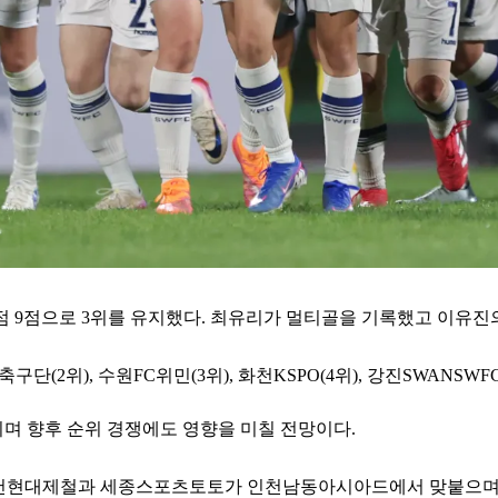
점 9점으로 3위를 유지했다. 최유리가 멀티골을 기록했고 이유진
(2위), 수원FC위민(3위), 화천KSPO(4위), 강진SWANSWFC
리며 향후 순위 경쟁에도 영향을 미칠 전망이다.
에는 인천현대제철과 세종스포츠토토가 인천남동아시아드에서 맞붙으