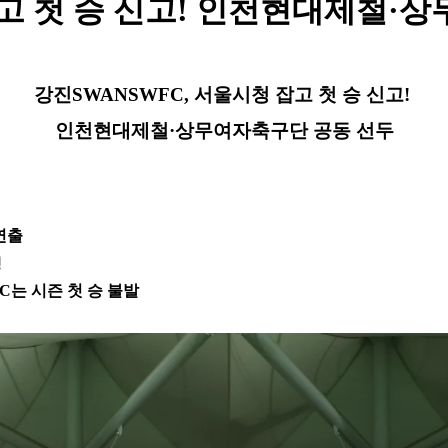
잡고 첫 승 신고! 인천현대제철·
강진SWANSWFC, 서울시청 잡고 첫 승 신고!
인천현대제철·상무여자축구단 공동 선두
연출
쟁
C는 시즌 첫 승 불발