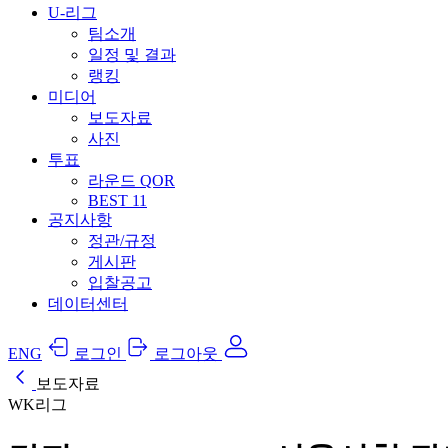
U-리그
팀소개
일정 및 결과
랭킹
미디어
보도자료
사진
투표
라운드 QOR
BEST 11
공지사항
정관/규정
게시판
입찰공고
데이터센터
ENG
로그인
로그아웃
보도자료
WK리그