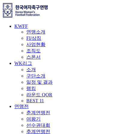
KWFF
연맹소개
FI/상징
사업현황
조직도
스폰서
WK리그
소개
구단소개
일정 및 결과
랭킹
라운드 QOR
BEST 11
연맹전
춘계연맹전
여왕기
선수권대회
추계연맹전