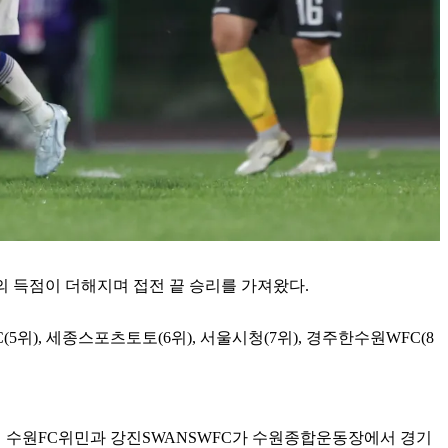
의 득점이 더해지며 접전 끝 승리를 가져왔다.
(5위), 세종스포츠토토(6위), 서울시청(7위), 경주한수원WFC(8
며 수원FC위민과 강진SWANSWFC가 수원종합운동장에서 경기