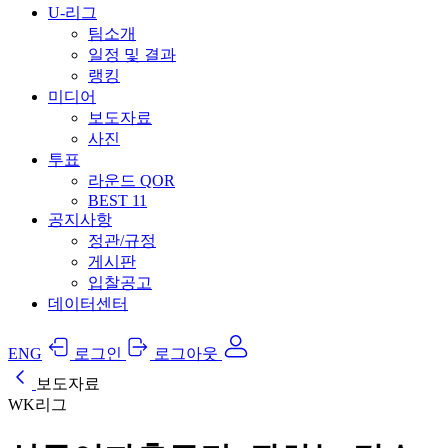
U-리그
팀소개
일정 및 결과
랭킹
미디어
보도자료
사진
투표
라운드 QOR
BEST 11
공지사항
정관/규정
게시판
입찰공고
데이터센터
ENG
로그인
로그아웃
보도자료
WK리그