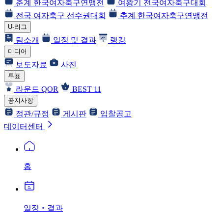
춘계 한국여자축구연맹전
여왕기 전국여자축구대회
전국 여자축구 선수권대회
추계 한국여자축구연맹전
U-리그
팀소개
일정 및 결과
랭킹
미디어
보도자료
사진
투표
라운드 QOR
BEST 11
공지사항
정관/규정
게시판
입찰공고
데이터센터
홈
일정‧결과