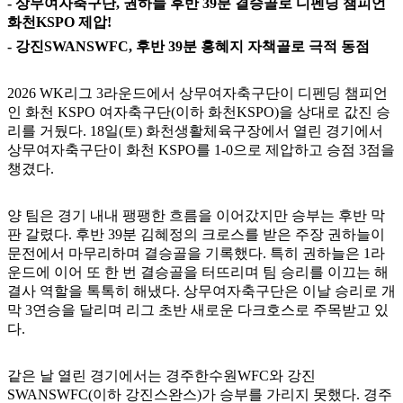
- 상무여자축구단, 권하늘 후반 39분 결승골로 디펜딩 챔피언
화천KSPO 제압!
- 강진SWANSWFC, 후반 39분 홍혜지 자책골로 극적 동점
2026 WK리그 3라운드에서 상무여자축구단이 디펜딩 챔피언
인 화천 KSPO 여자축구단(이하 화천KSPO)을 상대로 값진 승
리를 거뒀다. 18일(토) 화천생활체육구장에서 열린 경기에서
상무여자축구단이 화천 KSPO를 1-0으로 제압하고 승점 3점을
챙겼다.
양 팀은 경기 내내 팽팽한 흐름을 이어갔지만 승부는 후반 막
판 갈렸다. 후반 39분 김혜정의 크로스를 받은 주장 권하늘이
문전에서 마무리하며 결승골을 기록했다. 특히 권하늘은 1라
운드에 이어 또 한 번 결승골을 터뜨리며 팀 승리를 이끄는 해
결사 역할을 톡톡히 해냈다. 상무여자축구단은 이날 승리로 개
막 3연승을 달리며 리그 초반 새로운 다크호스로 주목받고 있
다.
같은 날 열린 경기에서는 경주한수원WFC와 강진
SWANSWFC(이하 강진스완스)가 승부를 가리지 못했다. 경주