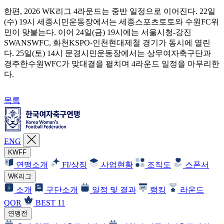
한편, 2026 WK리그 4라운드는 중반 일정으로 이어진다. 22일
(수) 19시 세종시민운동장에서는 세종스포츠토토와 수원FC위
민이 맞붙는다. 이어 24일(금) 19시에는 서울시청-강진
SWANSWFC, 화천KSPO-인천현대제철 경기가 동시에 열린
다. 25일(토) 14시 문경시민운동장에서는 상무여자축구단과
경주한수원WFC가 맞대결을 펼치며 4라운드 일정을 마무리한
다.
목록
ENG
KWFF
연맹소개
FI/상징
사업현황
조직도
스폰서
WK리그
소개
구단소개
일정 및 결과
랭킹
라운드
QOR
BEST 11
연맹전