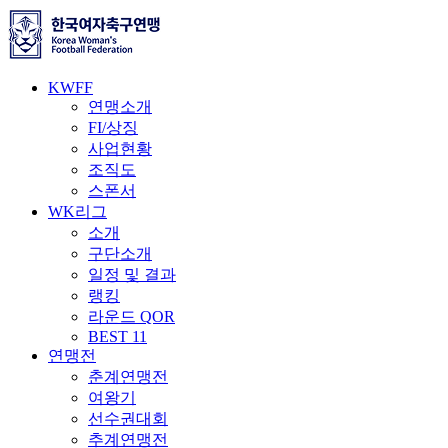
KWFF
연맹소개
FI/상징
사업현황
조직도
스폰서
WK리그
소개
구단소개
일정 및 결과
랭킹
라운드 QOR
BEST 11
연맹전
춘계연맹전
여왕기
선수권대회
추계연맹전