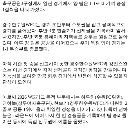
축구공원3구장에서 열린 경기에서 양 팀은 1-1로 비기며 승점
1점씩을 나눠 가졌다.
경주한수원WFC는 경기 초반부터 주도권을 잡고 공격적으로
경기를 풀어갔다. 후반 3분 현슬기가 선제골을 기록하며 앞서
나갔지만, 후반 39분 홍혜지의 자책골로 승부는 원점으로 돌아
갔다. 이후 양 팀은 공방을 이어갔으나 추가 득점 없이 경기는
1-1 무승부로 종료됐다.
아직 시즌 첫 승을 신고하지 못한 경주한수원WFC와 강진스완
스는 이번 경기에서 각각 선제골과 극적인 동점을 만들어내며
가능성을 보여준 만큼 향후 경기에서 반등에 성공할 수 있을지
관심이 모인다.
이로써 2026 WK리그 득점 부문에서는 하루히(수원FC위민),
권하늘(상무여자축구단), 현슬기(경주한수원WFC)가 나란히 2
골로 공동 1위에 올라 치열한 경쟁을 이어가고 있다. 특히 권하
늘은 1라운드에 이어 다시 한 번 결승골을 기록하며 팀 승리를
이끈 동시에 득점 선두권에 이름을 올렸다.