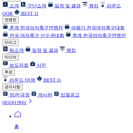
소개
구단소개
일정 및 결과
랭킹
라운드
QOR
BEST 11
연맹전
춘계 한국여자축구연맹전
여왕기 전국여자축구대회
전국 여자축구 선수권대회
추계 한국여자축구연맹전
U-리그
팀소개
일정 및 결과
랭킹
미디어
보도자료
사진
투표
라운드 QOR
BEST 11
공지사항
정관/규정
게시판
입찰공고
데이터센터
홈