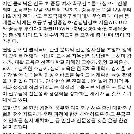
이번 클리닉은 전국 초·중등 여자 축구선수를 대상으로 진행
되며 초등부는 12월 5일부터 7일까지, 중등부는 12월 12일부터
14일까지 전라남도 목포국제축구센터에서 운영된다. 이번 동
계클리닉에는 초등부 광양중앙초·경남남강초·서울WFCU12
와 중등부 부산아이파크U15WFC·충남강경여중·전북체육중
등 총 6개 팀이 모여 선수와 지도자를 포함해 총 100여 명이 참
가한다.
연맹은 이번 클리닉에 관련 분야의 전문 강사진을 초청해 강의
의 깊이를 더했다. 성인지 교육은 자유심리상담센터 금선미 강
사가, 재활 교육은 청주대학교 김혜영 교수가, 영양 교육은 ㈜
파시코 길주현 소장이, 심리 교육은 한국체육대학교 강지훈 교
수가 맡아 선수들의 현장 이해도를 높이고 체계적인 육성 환경
을 마련할 예정이다. 단순한 이론 전달을 넘어 실제 경기력 유
지와 성장에 직접 연결되는 실질적 교육으로 연맹은 본 클리닉
이 선수들의 전문성과 경쟁력을 강화하는 계기가 될 것으로 기
대하고 있다.
또한 연맹은 현장 경험이 풍부한 여자축구 선수 출신 대한축구
협회 전임지도자가 훈련 과정에 함께 참여하도록 하고 응급구
조 인력을 상시 배치하는 등 안전과 전문성을 갖춘 운영 환경
을 마련했다.