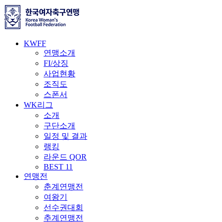
KWFF
연맹소개
FI/상징
사업현황
조직도
스폰서
WK리그
소개
구단소개
일정 및 결과
랭킹
라운드 QOR
BEST 11
연맹전
춘계연맹전
여왕기
선수권대회
추계연맹전