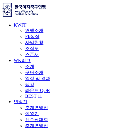
KWFF
연맹소개
FI/상징
사업현황
조직도
스폰서
WK리그
소개
구단소개
일정 및 결과
랭킹
라운드 QOR
BEST 11
연맹전
춘계연맹전
여왕기
선수권대회
추계연맹전