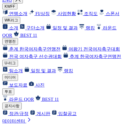
ENG
KWFF
연맹소개
FI/상징
사업현황
조직도
스폰서
WK리그
소개
구단소개
일정 및 결과
랭킹
라운드
QOR
BEST 11
연맹전
춘계 한국여자축구연맹전
여왕기 전국여자축구대회
전국 여자축구 선수권대회
추계 한국여자축구연맹전
U-리그
팀소개
일정 및 결과
랭킹
미디어
보도자료
사진
투표
라운드 QOR
BEST 11
공지사항
정관/규정
게시판
입찰공고
데이터센터