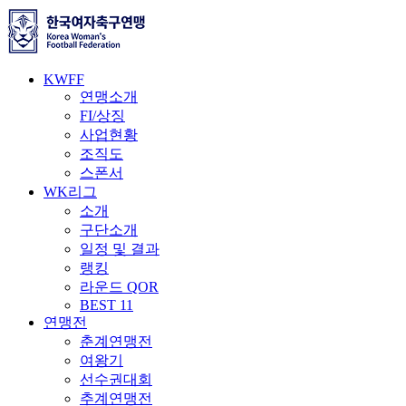
KWFF
연맹소개
FI/상징
사업현황
조직도
스폰서
WK리그
소개
구단소개
일정 및 결과
랭킹
라운드 QOR
BEST 11
연맹전
춘계연맹전
여왕기
선수권대회
추계연맹전