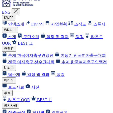
ENG
KWFF
연맹소개
FI/상징
사업현황
조직도
스폰서
WK리그
소개
구단소개
일정 및 결과
랭킹
라운드
QOR
BEST 11
연맹전
춘계 한국여자축구연맹전
여왕기 전국여자축구대회
전국 여자축구 선수권대회
추계 한국여자축구연맹전
U-리그
팀소개
일정 및 결과
랭킹
미디어
보도자료
사진
투표
라운드 QOR
BEST 11
공지사항
정관/규정
게시판
입찰공고