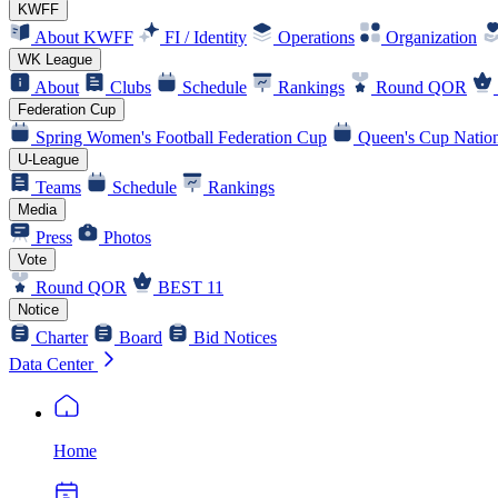
KWFF
About KWFF
FI / Identity
Operations
Organization
WK League
About
Clubs
Schedule
Rankings
Round QOR
Federation Cup
Spring Women's Football Federation Cup
Queen's Cup Nation
U-League
Teams
Schedule
Rankings
Media
Press
Photos
Vote
Round QOR
BEST 11
Notice
Charter
Board
Bid Notices
Data Center
Home