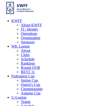
KWFF
About KWFF
FI / Identity
Operations
Organization
Sponsors
WK League
About
Clubs
Schedule
Rankings
Round QOR
BEST 11
Federation Cup
Spring Cup
Queen's Cup
Championship
Autumn Cup
U-League
Teams
Schedule