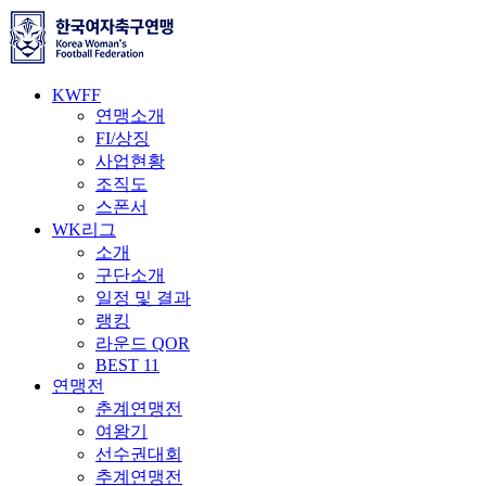
KWFF
연맹소개
FI/상징
사업현황
조직도
스폰서
WK리그
소개
구단소개
일정 및 결과
랭킹
라운드 QOR
BEST 11
연맹전
춘계연맹전
여왕기
선수권대회
추계연맹전