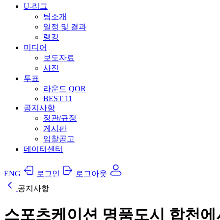
U-리그
팀소개
일정 및 결과
랭킹
미디어
보도자료
사진
투표
라운드 QOR
BEST 11
공지사항
정관/규정
게시판
입찰공고
데이터센터
ENG
로그인
로그아웃
공지사항
스포츠케이션 명품도시 합천에서