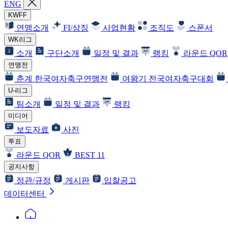
ENG
KWFF
연맹소개
FI/상징
사업현황
조직도
스폰서
WK리그
소개
구단소개
일정 및 결과
랭킹
라운드 QOR
연맹전
춘계 한국여자축구연맹전
여왕기 전국여자축구대회
U-리그
팀소개
일정 및 결과
랭킹
미디어
보도자료
사진
투표
라운드 QOR
BEST 11
공지사항
정관/규정
게시판
입찰공고
데이터센터