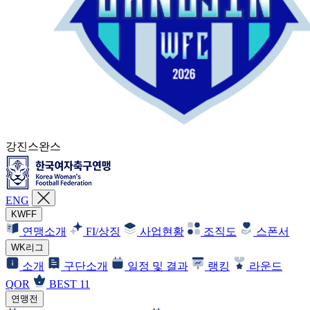
강진스완스
ENG
KWFF
연맹소개
FI/상징
사업현황
조직도
스폰서
WK리그
소개
구단소개
일정 및 결과
랭킹
라운드
QOR
BEST 11
연맹전