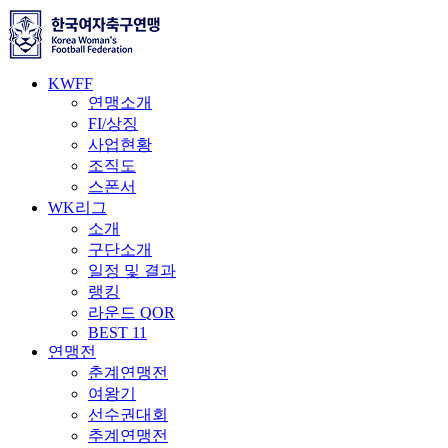
KWFF
연맹소개
FI/상징
사업현황
조직도
스폰서
WK리그
소개
구단소개
일정 및 결과
랭킹
라운드 QOR
BEST 11
연맹전
춘계연맹전
여왕기
선수권대회
추계연맹전