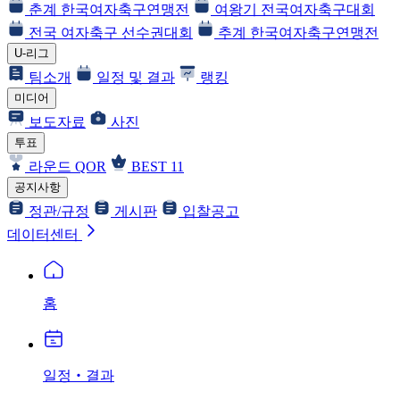
춘계 한국여자축구연맹전
여왕기 전국여자축구대회
전국 여자축구 선수권대회
추계 한국여자축구연맹전
U-리그
팀소개
일정 및 결과
랭킹
미디어
보도자료
사진
투표
라운드 QOR
BEST 11
공지사항
정관/규정
게시판
입찰공고
데이터센터
홈
일정‧결과