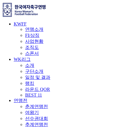
KWFF
연맹소개
FI/상징
사업현황
조직도
스폰서
WK리그
소개
구단소개
일정 및 결과
랭킹
라운드 QOR
BEST 11
연맹전
춘계연맹전
여왕기
선수권대회
추계연맹전