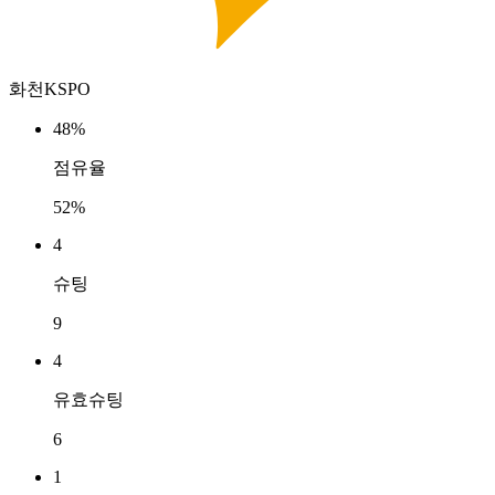
화천KSPO
48%
점유율
52%
4
슈팅
9
4
유효슈팅
6
1