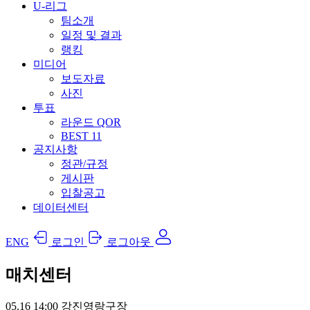
U-리그
팀소개
일정 및 결과
랭킹
미디어
보도자료
사진
투표
라운드 QOR
BEST 11
공지사항
정관/규정
게시판
입찰공고
데이터센터
ENG
로그인
로그아웃
매치센터
05.16
14:00
강진영랑구장