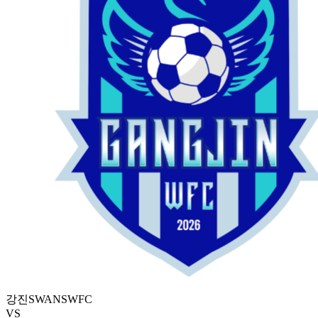
강진SWANSWFC
VS