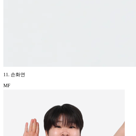
11. 손화연
MF