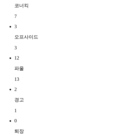
코너킥
7
3
오프사이드
3
12
파울
13
2
경고
1
0
퇴장