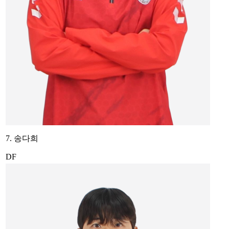
7. 송다희
DF