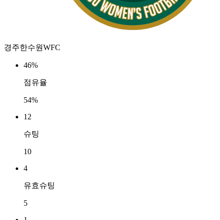
경주한수원WFC
46%
점유율
54%
12
슈팅
10
4
유효슈팅
5
1