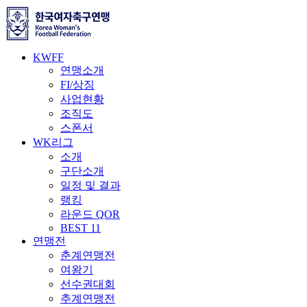
KWFF
연맹소개
FI/상징
사업현황
조직도
스폰서
WK리그
소개
구단소개
일정 및 결과
랭킹
라운드 QOR
BEST 11
연맹전
춘계연맹전
여왕기
선수권대회
추계연맹전