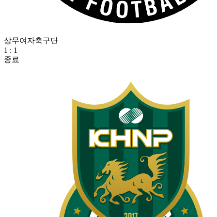
상무여자축구단
1
:
1
종료