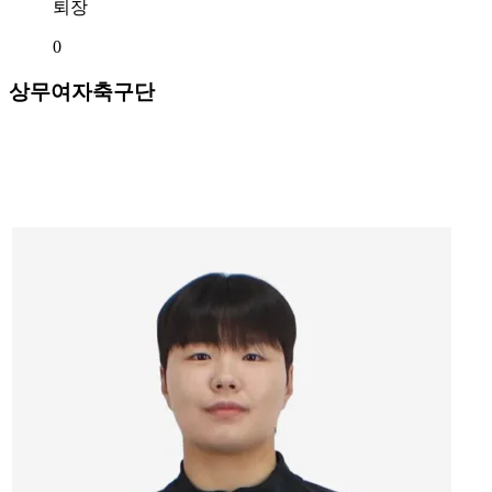
퇴장
0
상무여자축구단