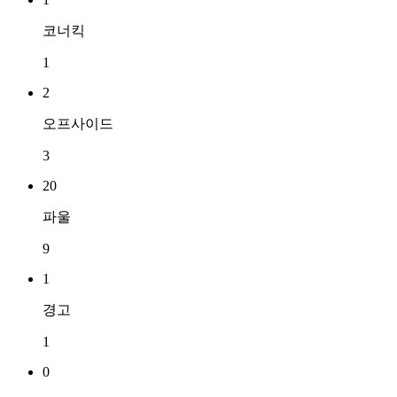
코너킥
1
2
오프사이드
3
20
파울
9
1
경고
1
0