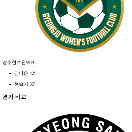
경주한수원WFC
권다은 42'
현슬기 55'
경기 비교