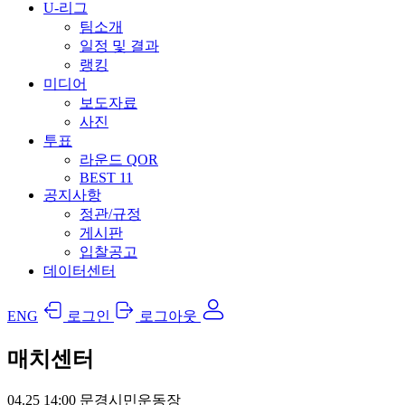
U-리그
팀소개
일정 및 결과
랭킹
미디어
보도자료
사진
투표
라운드 QOR
BEST 11
공지사항
정관/규정
게시판
입찰공고
데이터센터
ENG
로그인
로그아웃
매치센터
04.25
14:00
문경시민운동장