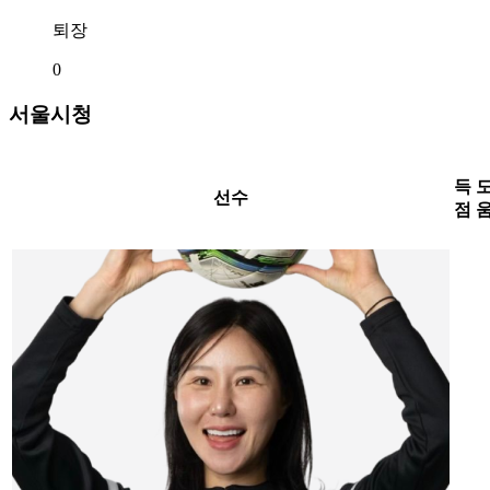
퇴장
0
서울시청
득
선수
점