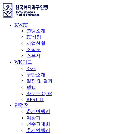
KWFF
연맹소개
FI/상징
사업현황
조직도
스폰서
WK리그
소개
구단소개
일정 및 결과
랭킹
라운드 QOR
BEST 11
연맹전
춘계연맹전
여왕기
선수권대회
추계연맹전