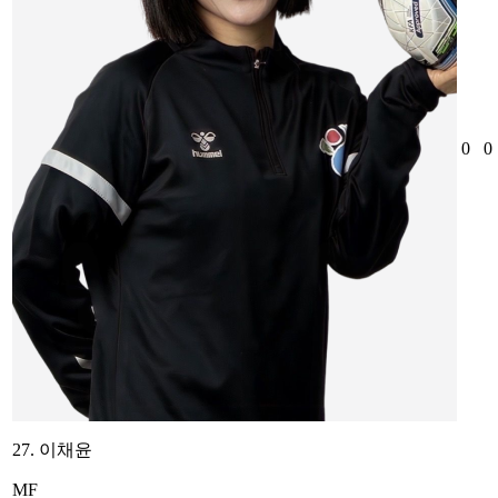
0
0
27. 이채윤
MF