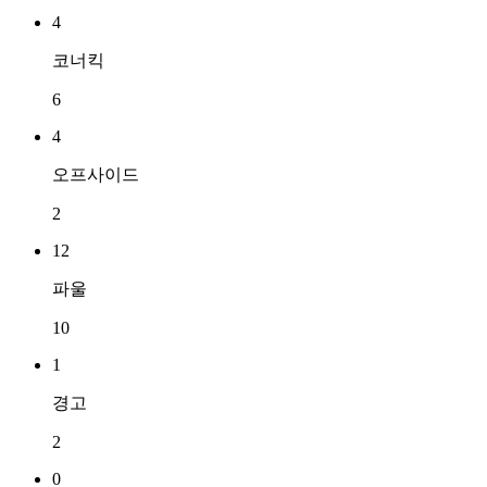
4
코너킥
6
4
오프사이드
2
12
파울
10
1
경고
2
0