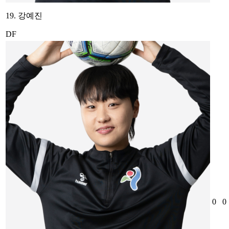
19. 강예진
DF
0
0