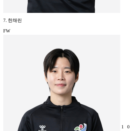
7. 한채린
FW
1
0