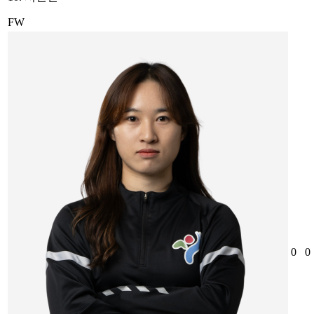
FW
0
0