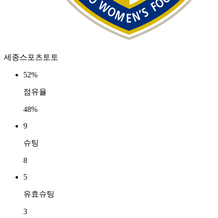
세종스포츠토토
52%
점유율
48%
9
슈팅
8
5
유효슈팅
3