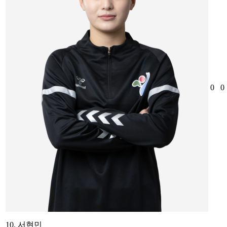
0
0
10. 서현민