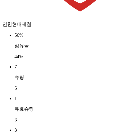
인천현대제철
56%
점유율
44%
7
슈팅
5
1
유효슈팅
3
3