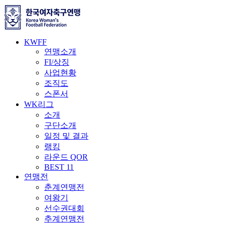
KWFF
연맹소개
FI/상징
사업현황
조직도
스폰서
WK리그
소개
구단소개
일정 및 결과
랭킹
라운드 QOR
BEST 11
연맹전
춘계연맹전
여왕기
선수권대회
추계연맹전