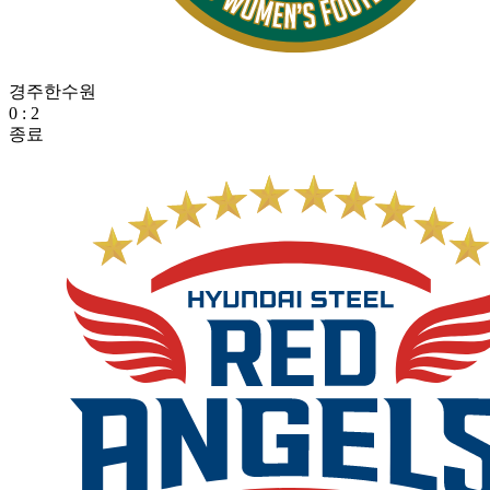
경주한수원
0
:
2
종료