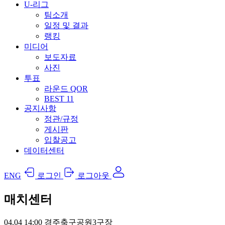
U-리그
팀소개
일정 및 결과
랭킹
미디어
보도자료
사진
투표
라운드 QOR
BEST 11
공지사항
정관/규정
게시판
입찰공고
데이터센터
ENG
로그인
로그아웃
매치센터
04.04
14:00
경주축구공원3구장