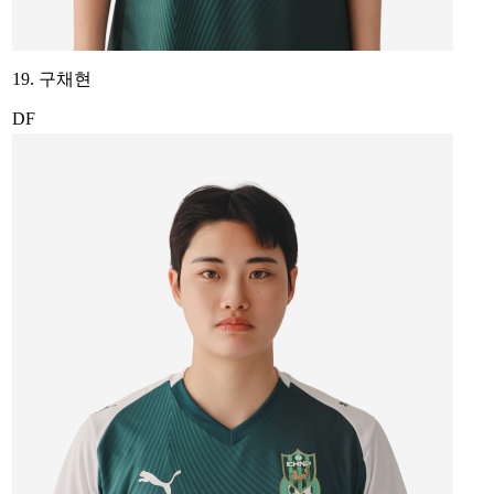
19. 구채현
DF