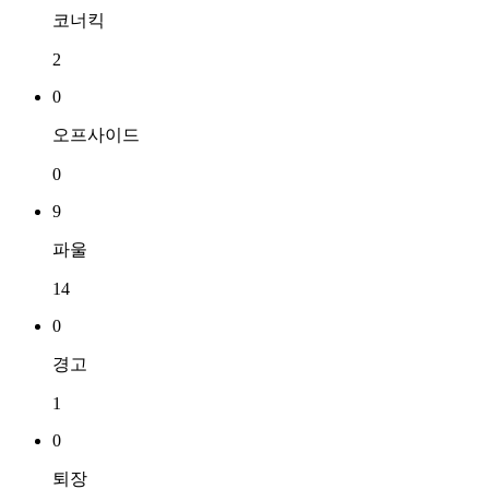
코너킥
2
0
오프사이드
0
9
파울
14
0
경고
1
0
퇴장