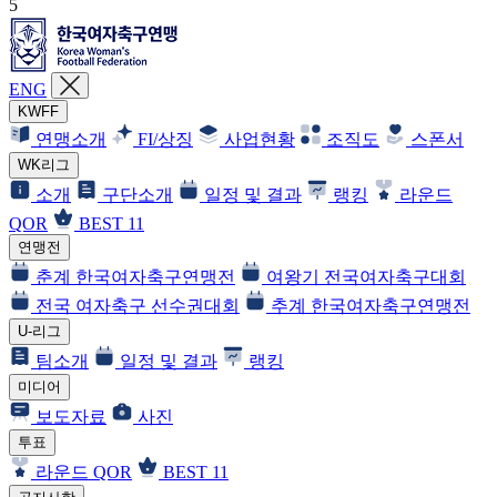
5
ENG
KWFF
연맹소개
FI/상징
사업현황
조직도
스폰서
WK리그
소개
구단소개
일정 및 결과
랭킹
라운드
QOR
BEST 11
연맹전
춘계 한국여자축구연맹전
여왕기 전국여자축구대회
전국 여자축구 선수권대회
추계 한국여자축구연맹전
U-리그
팀소개
일정 및 결과
랭킹
미디어
보도자료
사진
투표
라운드 QOR
BEST 11