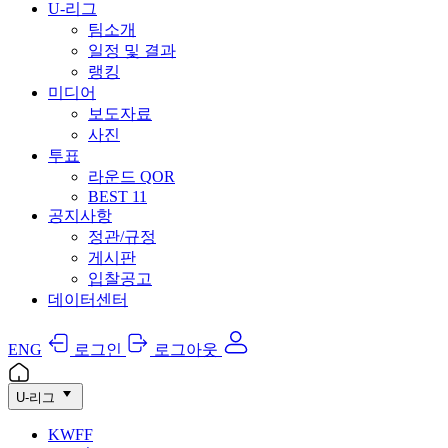
U-리그
팀소개
일정 및 결과
랭킹
미디어
보도자료
사진
투표
라운드 QOR
BEST 11
공지사항
정관/규정
게시판
입찰공고
데이터센터
ENG
로그인
로그아웃
U-리그
KWFF