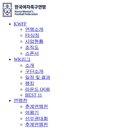
KWFF
연맹소개
FI/상징
사업현황
조직도
스폰서
WK리그
소개
구단소개
일정 및 결과
랭킹
라운드 QOR
BEST 11
연맹전
춘계연맹전
여왕기
선수권대회
추계연맹전