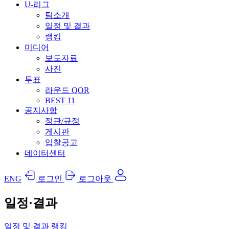
U-리그
팀소개
일정 및 결과
랭킹
미디어
보도자료
사진
투표
라운드 QOR
BEST 11
공지사항
정관/규정
게시판
입찰공고
데이터센터
ENG
로그인
로그아웃
일정·결과
일정 및 결과
랭킹