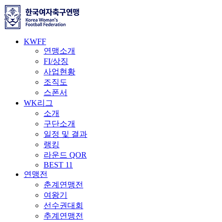
KWFF
연맹소개
FI/상징
사업현황
조직도
스폰서
WK리그
소개
구단소개
일정 및 결과
랭킹
라운드 QOR
BEST 11
연맹전
춘계연맹전
여왕기
선수권대회
추계연맹전